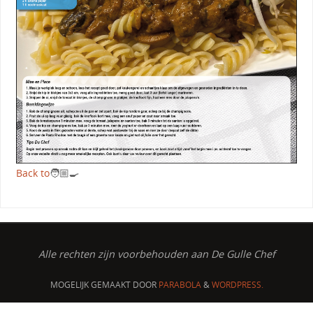
Back to
🧑🏼‍🍳
Alle rechten zijn voorbehouden aan De Gulle Chef
MOGELIJK GEMAAKT DOOR
PARABOLA
&
WORDPRESS.