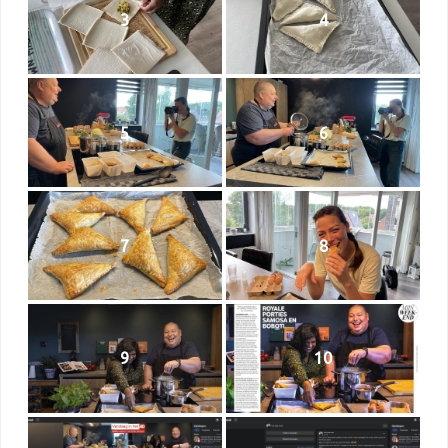
3
4
5
6
7
8
9
10